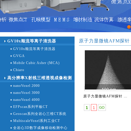
1
原子力显微镜AFM探针 Mi
GV10x顺流等离子清洗器
GV10x顺流等离子清洗器
GVGA
Mobile Cubic Asher (MCA)
Chiaro
高分辨率X射线三维透视成像检测
nanoVoxel 2000
设备
nanoVoxel 3000
原子力显微镜AFM探针 MikroMasch
nanoVoxel 4000
EFPscan系列平板CT
1
1
Geoscan系列全岩心三维CT系统
MultiscaleVoxel系列工业CT
全岩心3D数字成像移动检测中心