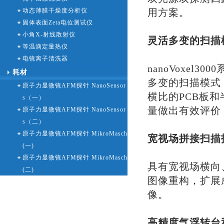
动态薄膜干燥度分析仪
用方案。
固体表面Zeta电位测试仪
小角X-射线散射仪
灵活多变的扫描
等温滴定量热仪
电镜离子清洗器
nanoVoxe
耗材
多变的扫描模式
原子力显微镜AFM探针 NanoSensor
横比的PCB板
s（一）
量做出有效评价
原子力显微镜AFM探针 NanoSensor
s（二）
原子力显微镜AFM探针 MikroMasch
宽视场拼接扫
(一)
原子力显微镜AFM探针 MikroMasch
具有宽视场横向
(二)
图像重构，扩展
像。
高精度气浮转