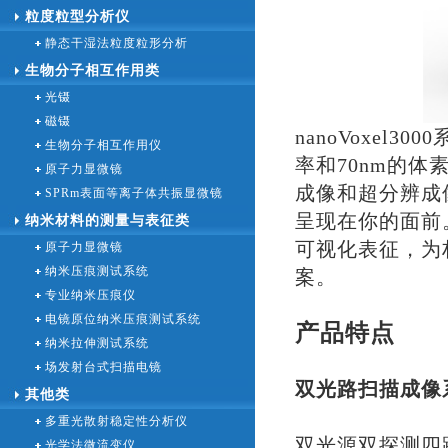
粒度粒型分析仪
静态干湿法粒度粒形分析
生物分子相互作用类
光镊
磁镊
nanoVoxel
生物分子相互作用仪
率和70nm的
原子力显微镜
成像和超分辨成
SPRm表面等离子体共振显微镜
呈现在你的面前
纳米材料的测量与表征类
可视化表征，为
原子力显微镜
纳米压痕测试系统
案。
专业纳米压痕仪
电镜原位纳米压痕测试系统
产品特点
纳米拉伸测试系统
场发射台式扫描电镜
双光路扫描成像
其他类
多重光散射稳定性分析仪
双光源双探测四
光学法微流变仪