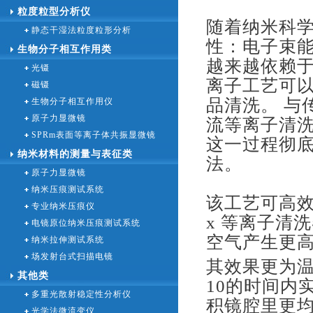
粒度粒型分析仪
随着纳米科
静态干湿法粒度粒形分析
性：电子束
生物分子相互作用类
越来越依赖于
光镊
离子工艺可
磁镊
品清洗。 与
生物分子相互作用仪
原子力显微镜
流等离子清
SPRm表面等离子体共振显微镜
这一过程彻
纳米材料的测量与表征类
法。
原子力显微镜
纳米压痕测试系统
该工艺可高效
专业纳米压痕仪
x 等离子清
电镜原位纳米压痕测试系统
空气产生更
纳米拉伸测试系统
场发射台式扫描电镜
其效果更为
其他类
10的时间内
多重光散射稳定性分析仪
积镜腔里更均
光学法微流变仪